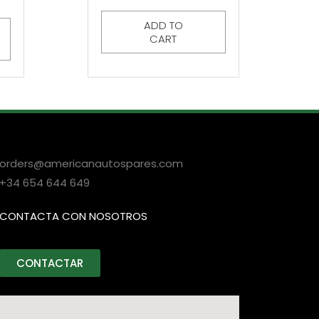
ADD TO
CART
orders@americanautospares.com
+34 654 644 649
CONTACTA CON NOSOTROS
CONTACTAR