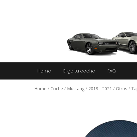
Home
Elige tu coche
FAQ
Home
/
Coche
/
Mustang
/
2018 - 2021
/
Otros
/ Ta