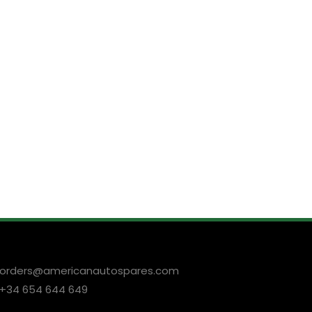
orders@americanautospares.com
+34 654 644 649