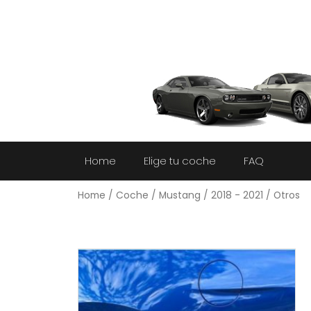
Home
Elige tu coche
FAQ
Home
/
Coche
/
Mustang
/
2018 - 2021
/ Otros