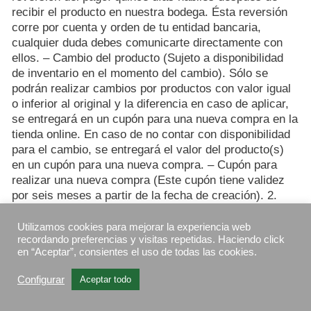
recibir el producto en nuestra bodega. Ésta reversión
corre por cuenta y orden de tu entidad bancaria,
cualquier duda debes comunicarte directamente con
ellos. – Cambio del producto (Sujeto a disponibilidad
de inventario en el momento del cambio). Sólo se
podrán realizar cambios por productos con valor igual
o inferior al original y la diferencia en caso de aplicar,
se entregará en un cupón para una nueva compra en la
tienda online. En caso de no contar con disponibilidad
para el cambio, se entregará el valor del producto(s)
en un cupón para una nueva compra. – Cupón para
realizar una nueva compra (Este cupón tiene validez
por seis meses a partir de la fecha de creación). 2.
Cambio del producto (Sujeto a disponibilidad de
inventario en el momento del cambio). Sólo se podrán
Utilizamos cookies para mejorar la experiencia web
recordando preferencias y visitas repetidas. Haciendo click
realizar cambios por productos con valor igual o
en “Aceptar”, consientes el uso de todas las cookies.
inferior al original y la diferencia en caso de aplicar, se
entregará en un cupón para una nueva compra en la
Configurar
Aceptar todo
tienda online. En caso de no contar con disponibilidad
para el cambio, se entregará el valor del producto(s)