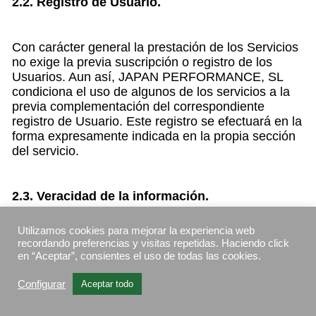
2.2. Registro de Usuario.
Con carácter general la prestación de los Servicios
no exige la previa suscripción o registro de los
Usuarios. Aun así, JAPAN PERFORMANCE, SL
condiciona el uso de algunos de los servicios a la
previa complementación del correspondiente
registro de Usuario. Este registro se efectuará en la
forma expresamente indicada en la propia sección
del servicio.
2.3. Veracidad de la información.
Utilizamos cookies para mejorar la experiencia web
Toda la información que facilita el Usuario tiene que
recordando preferencias y visitas repetidas. Haciendo click
ser veraz. A estos efectos, el Usuario garantiza la
en “Aceptar”, consientes el uso de todas las cookies.
autenticidad de los datos comunicados a través de
los formularios para la suscripción de los Servicios.
Configurar
Aceptar todo
Será responsabilidad del Usuario mantener toda la
información facilitada a JAPAN PERFORMANCE,