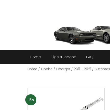
Home
Elige tu coche
FAQ
Home
/
Coche
/
Charger
/
2011 - 2021
/ Sistema
-5%