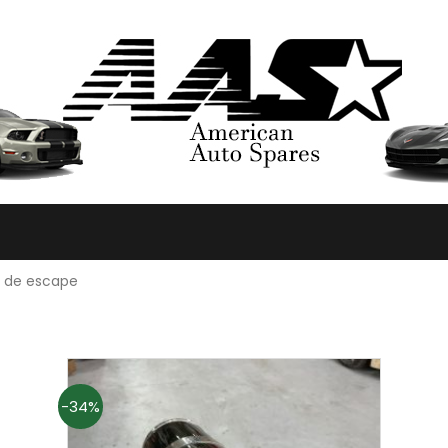
s de escape
-34%