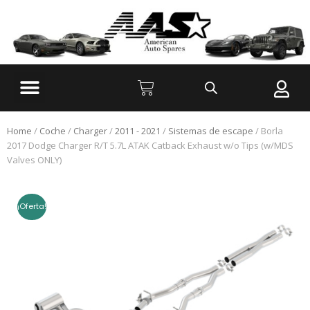
Home
/
Coche
/
Charger
/
2011 - 2021
/
Sistemas de escape
/ Borla
2017 Dodge Charger R/T 5.7L ATAK Catback Exhaust w/o Tips (w/MDS
Valves ONLY)
¡Oferta!