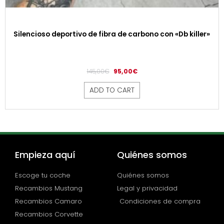
Silencioso deportivo de fibra de carbono con «Db killer»
145,00
€
95,00
€
ADD TO CART
Empieza aquí
Quiénes somos
Escoge tu coche
Quiénes somos
Recambios Mustang
Legal y privacidad
Recambios Camaro
Condiciones de compra
Recambios Corvette