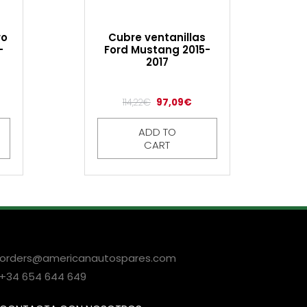
ro
Cubre ventanillas
-
Ford Mustang 2015-
2017
114,22
€
97,09
€
ADD TO
CART
orders@americanautospares.com
+34 654 644 649