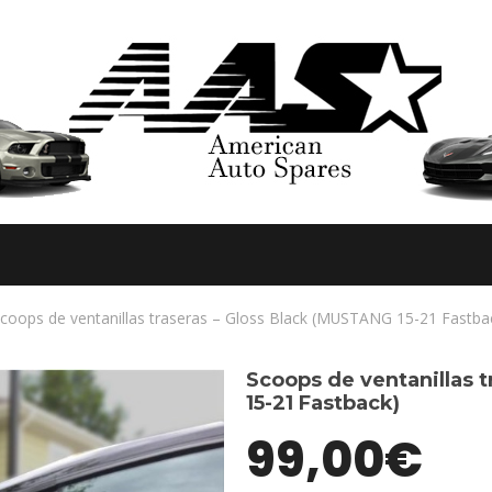
coops de ventanillas traseras – Gloss Black (MUSTANG 15-21 Fastba
Scoops de ventanillas 
15-21 Fastback)
99,00
€