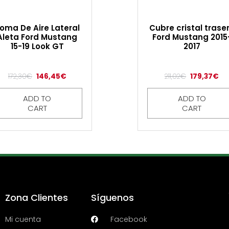
oma De Aire Lateral
Cubre cristal trase
Aleta Ford Mustang
Ford Mustang 2015
15-19 Look GT
2017
172,30
€
146,45
€
211,02
€
179,37
€
ADD TO
ADD TO
CART
CART
Zona Clientes
Síguenos
Mi cuenta
Facebook