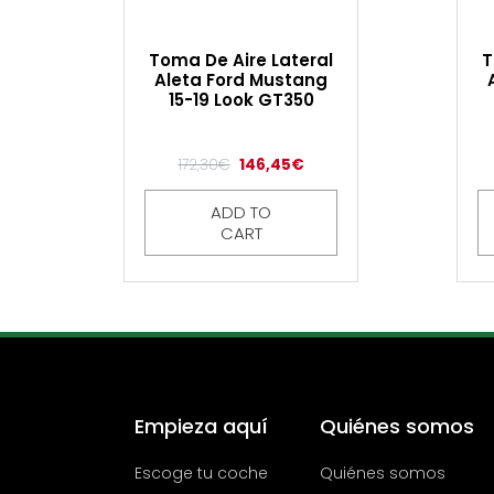
Toma De Aire Lateral
T
Aleta Ford Mustang
15-19 Look GT350
172,30
€
146,45
€
ADD TO
CART
Empieza aquí
Quiénes somos
Escoge tu coche
Quiénes somos