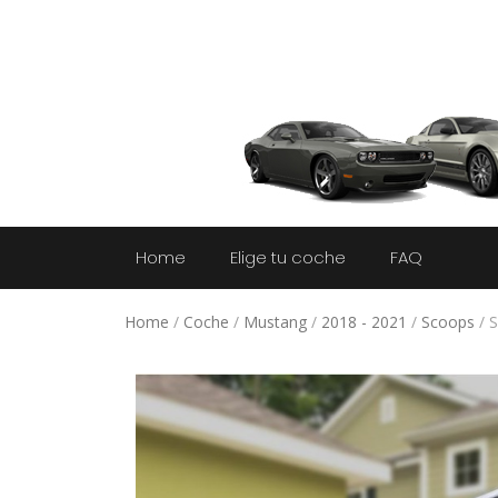
Home
Elige tu coche
FAQ
Home
/
Coche
/
Mustang
/
2018 - 2021
/
Scoops
/ S