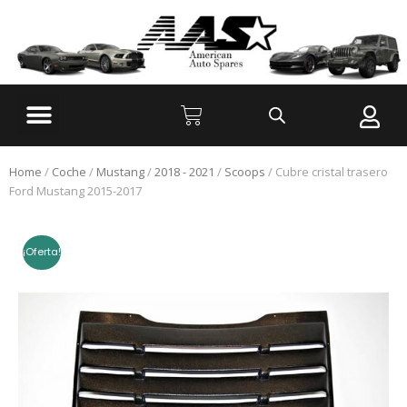
Home
/
Coche
/
Mustang
/
2018 - 2021
/
Scoops
/ Cubre cristal trasero
Ford Mustang 2015-2017
¡Oferta!