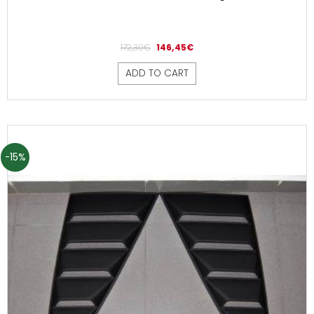
172,30
€
146,45
€
ADD TO CART
-15%