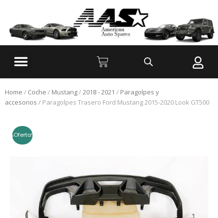
Home
/
Coche
/
Mustang
/
2018 - 2021
/
Paragolpes y
accesorios
/ Paragolpes Trasero Ford Mustang 2015-2020 Look GT500
¡Oferta!