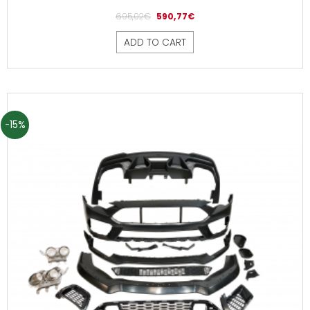
695,02
€
590,77
€
ADD TO CART
-15%