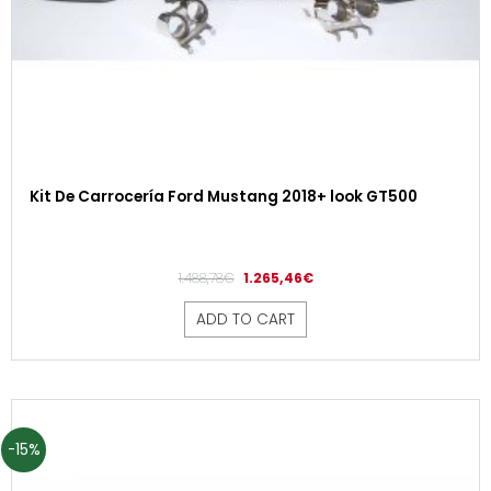
Kit De Carrocería Ford Mustang 2018+ look GT500
1.488,78
€
1.265,46
€
ADD TO CART
-15%