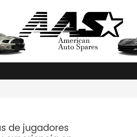
s de jugadores