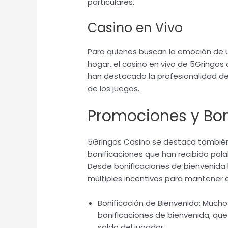
particulares.
Casino en Vivo
Para quienes buscan la emoción de u
hogar, el casino en vivo de 5Gringos 
han destacado la profesionalidad de 
de los juegos.
Promociones y Bon
5Gringos Casino se destaca tambié
bonificaciones que han recibido pala
Desde bonificaciones de bienvenida
múltiples incentivos para mantener 
Bonificación de Bienvenida: Mucho
bonificaciones de bienvenida, que 
saldo del jugador.