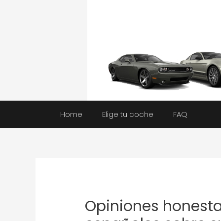
Home
Elige tu coche
FAQ
Opiniones honesta