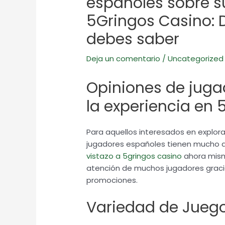
españoles sobre s
5Gringos Casino: 
debes saber
Deja un comentario
/
Uncategorized
Opiniones de juga
la experiencia en
Para aquellos interesados en explora
jugadores españoles tienen mucho q
vistazo a 5gringos casino
ahora mismo
atención de muchos jugadores gracia
promociones.
Variedad de Jueg