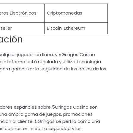
ros Electrónicos
Criptomonedas
eteller
Bitcoin, Ethereum
ación
alquier jugador en línea, y 5Gringos Casino
plataforma está regulada y utiliza tecnología
ara garantizar la seguridad de los datos de los
gadores españoles sobre 5Gringos Casino son
una amplia gama de juegos, promociones
ención al cliente, 5Gringos se perfila como una
 casinos en línea. La seguridad y las