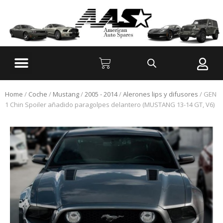
Home
/
Coche
/
Mustang
/
2005 - 2014
/
Alerones lips y difusores
/ GEN
1 Chin Spoiler añadido paragolpes delantero (MUSTANG 13-14 GT, V6)