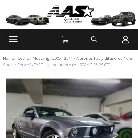
Home
/
Coche
/
Mustang
/
2005 - 2014
/
Alerones lips y difusores
/ Chin
Spoiler Cervini’s TYPE III lip delantero (MUSTANG 05-09 GT)