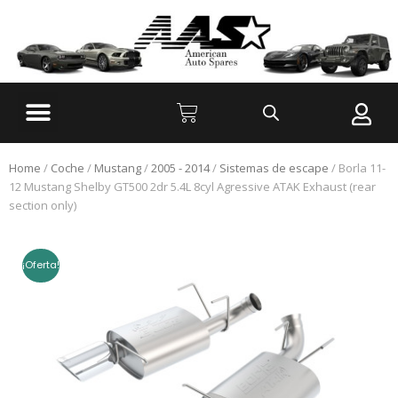
Home
/
Coche
/
Mustang
/
2005 - 2014
/
Sistemas de escape
/ Borla 11-
12 Mustang Shelby GT500 2dr 5.4L 8cyl Agressive ATAK Exhaust (rear
section only)
¡Oferta!