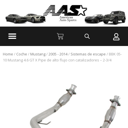
Home
/
Coche
/
Mustang
/
2005 - 2014
/
Sistemas de escape
/ BBK 05-
10 Mustang 4.6 GT X Pipe de alto flujo con catalizadores – 2-3/4