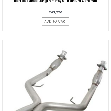
cortos Tuned Length – 1-5/8 Titanium Ceramic
743,22
€
ADD TO CART