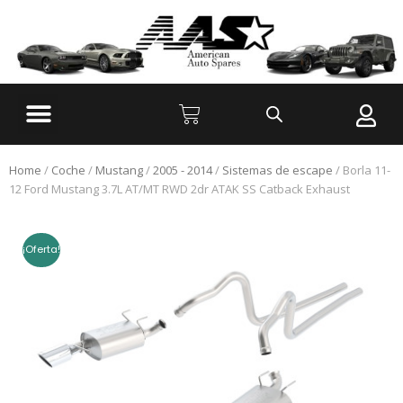
Home
/
Coche
/
Mustang
/
2005 - 2014
/
Sistemas de escape
/ Borla 11-
12 Ford Mustang 3.7L AT/MT RWD 2dr ATAK SS Catback Exhaust
¡Oferta!