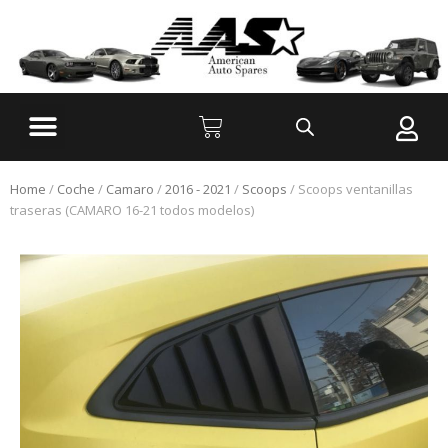
Home
/
Coche
/
Camaro
/
2016 - 2021
/
Scoops
/ Scoops ventanillas
traseras (CAMARO 16-21 todos modelos)