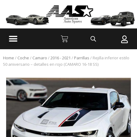
Home
/
Coche
/
Camaro
/
2016 - 2021
/
Parrillas
/ Rejilla inferior estilo
50 aniversario – detalles en rojo (CAMARO 16-18 SS)