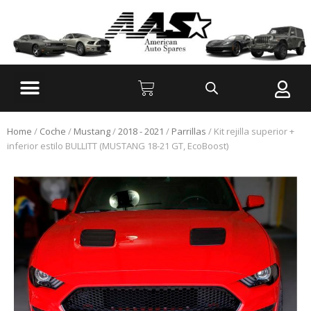
Home
/
Coche
/
Mustang
/
2018 - 2021
/
Parrillas
/ Kit rejilla superior +
inferior estilo BULLITT (MUSTANG 18-21 GT, EcoBoost)