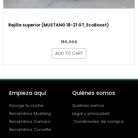
Rejilla superior (MUSTANG 18-21 GT, EcoBoost)
150,00
€
ADD TO CART
Empieza aquí
Quiénes somos
Escoge tu coche
Quiénes somos
Recambios Mustang
Legal y privacidad
Recambios Camaro
Condiciones de compra
Recambios Corvette