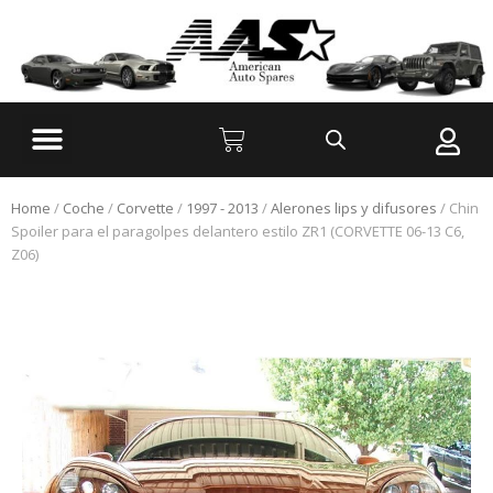
Home
/
Coche
/
Corvette
/
1997 - 2013
/
Alerones lips y difusores
/ Chin
Spoiler para el paragolpes delantero estilo ZR1 (CORVETTE 06-13 C6,
Z06)