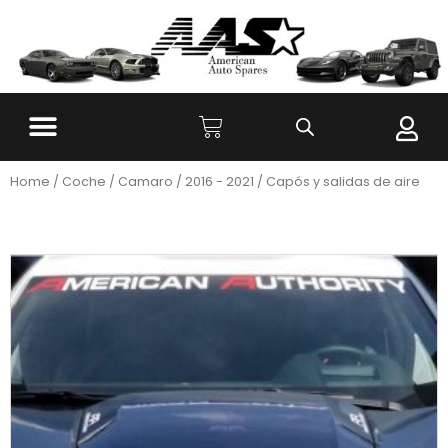
Home
/
Coche
/
Camaro
/
2016 - 2021
/ Capós y salidas de aire