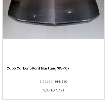
Capó Carbono Ford Mustang ’05-’07
1.159,66
€
985,71
€
ADD TO CART