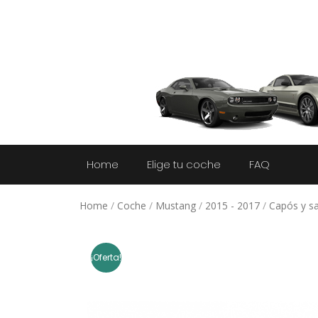
Home
Elige tu coche
FAQ
Home
/
Coche
/
Mustang
/
2015 - 2017
/
Capós y sa
¡Oferta!