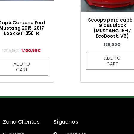
Scoops para capó 
Capó Carbono Ford
Gloss Black
Mustang 2015-2017
(MUSTANG 15-17
Look GT-350-R
EcoBoost, V6)
125,00
€
1.295,18
€
1.100,90
€
ADD TO
CART
ADD TO
CART
Zona Clientes
Síguenos