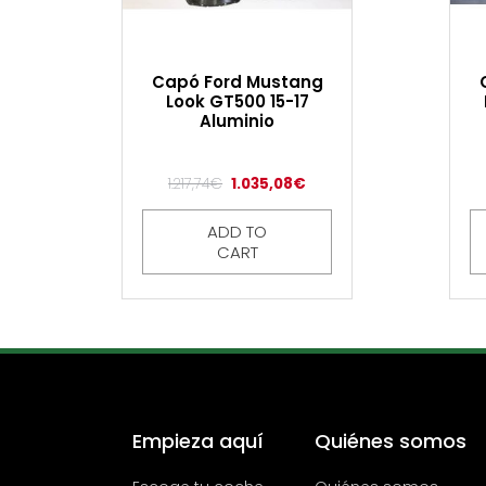
Capó Ford Mustang
Look GT500 15-17
Aluminio
1.217,74
€
1.035,08
€
ADD TO
CART
Empieza aquí
Quiénes somos