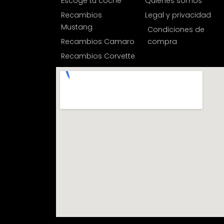
Escoge tu coche
Quiénes somos
Recambios
Legal y privacidad
Mustang
Condiciones de
Recambios Camaro
compra
Recambios Corvette