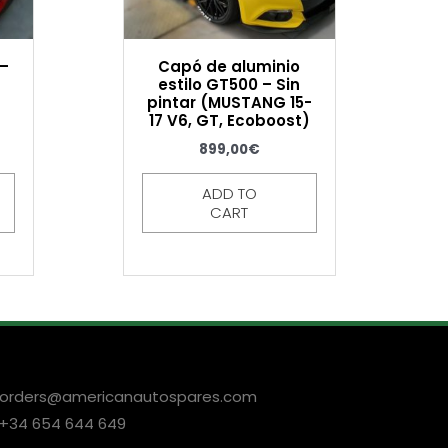
–
Capó de aluminio
estilo GT500 – Sin
pintar (MUSTANG 15-
17 V6, GT, Ecoboost)
899,00
€
ADD TO
CART
orders@americanautospares.com
+34 654 644 649