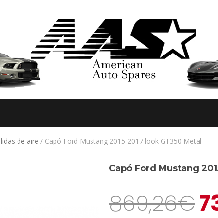
lidas de aire
/ Capó Ford Mustang 2015-2017 look GT350 Metal
Capó Ford Mustang 201
869,26
€
7