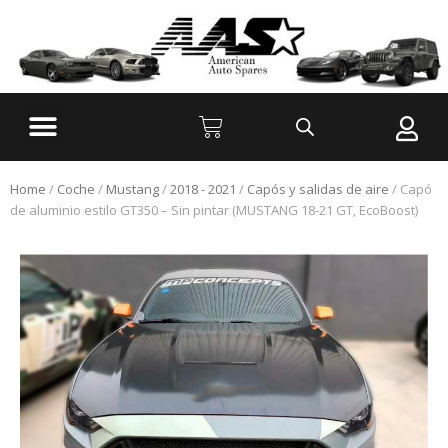
Home
/
Coche
/
Mustang
/
2018 - 2021
/
Capós y salidas de aire
/ Capó
de aluminio estilo GT350 – Sin pintar (MUSTANG 18-21 GT, EcoBoost)