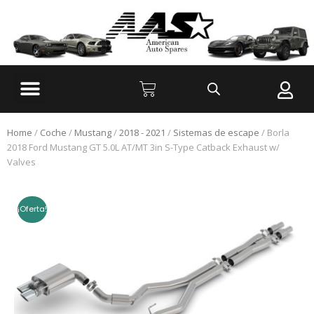
Home
/
Coche
/
Mustang
/
2018 - 2021
/
Sistemas de escape
/ Borla
2018 Ford Mustang GT 5.0L AT/MT 3in S-Type Catback Exhaust w/
Valves
¡Oferta!