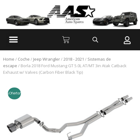
Home
/
Coche
/
Jeep Wrangler
/
2018 - 2021
/
Sistemas de
escape
/ Borla 2018 Ford Mustang GT 5.0L AT/MT 3in Atak Catback
Exhaust w/ Valves (Carbon Fiber Black Tip)
¡Oferta!