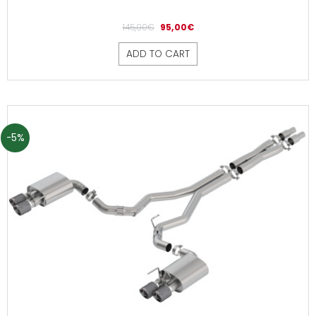
145,00
€
95,00
€
ADD TO CART
-5%