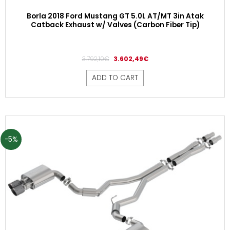
Borla 2018 Ford Mustang GT 5.0L AT/MT 3in Atak
Catback Exhaust w/ Valves (Carbon Fiber Tip)
3.792,10
€
3.602,49
€
ADD TO CART
-5%