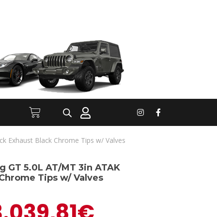
k Exhaust Black Chrome Tips w/ Valves
ng GT 5.0L AT/MT 3in ATAK
Chrome Tips w/ Valves
3.039,81
€