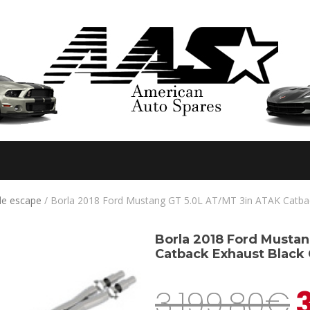
de escape
/ Borla 2018 Ford Mustang GT 5.0L AT/MT 3in ATAK Catbac
Borla 2018 Ford Musta
Catback Exhaust Black 
3.199,80
€