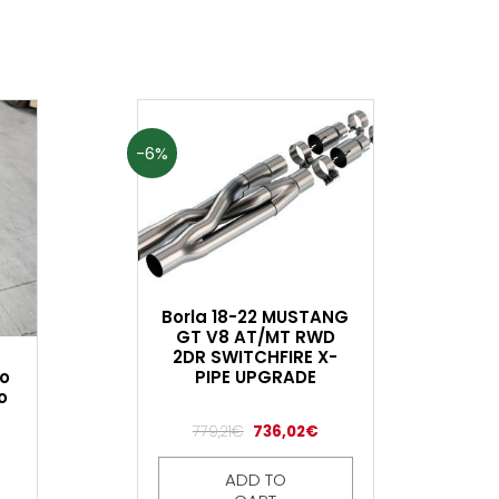
-6%
Borla 18-22 MUSTANG
GT V8 AT/MT RWD
2DR SWITCHFIRE X-
PIPE UPGRADE
vo
o
779,21
€
736,02
€
ADD TO