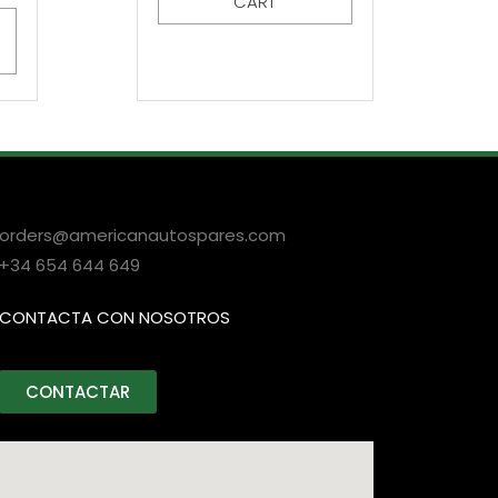
CART
orders@americanautospares.com
+34 654 644 649
CONTACTA CON NOSOTROS
CONTACTAR