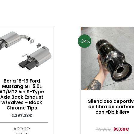
-34%
Borla 18-19 Ford
Mustang GT 5.0L
AT/MT2.5in S-Type
Axle Back Exhaust
Silencioso deporti
w/Valves – Black
de fibra de carbon
Chrome Tips
con «Db killer»
2.297,33
€
ADD TO
145,00
€
95,00
€