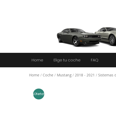
Home
Elige tu coche
FAQ
Home
/
Coche
/
Mustang
/
2018 - 2021
/
Sistemas 
¡Oferta!