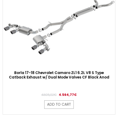
Borla 17-18 Chevrolet Camaro ZL1 6.2L V8 S Type
Catback Exhaust w/ Dual Mode Valves CF Black Anod
4.805,02
€
4.564,77
€
ADD TO CART