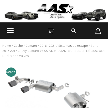
Home
/
Coche
/
Camaro
/
2016 - 2021
/
Sistemas de escape
/ Borla
2016-2017 Chevy Camaro V8 SS AT/MT ATAK Rear Section Exhaust with
Dual Mode Valves
¡Oferta!