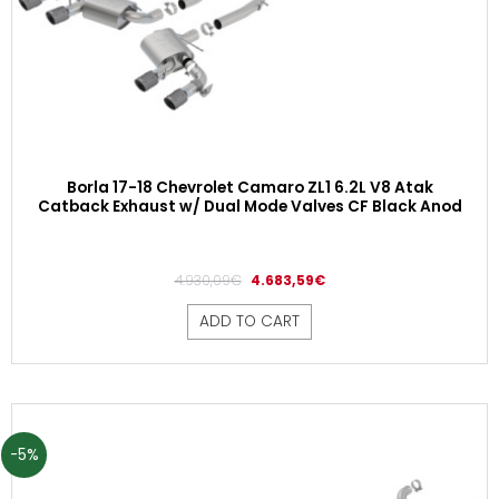
Borla 17-18 Chevrolet Camaro ZL1 6.2L V8 Atak
Catback Exhaust w/ Dual Mode Valves CF Black Anod
4.930,09
€
4.683,59
€
ADD TO CART
-5%