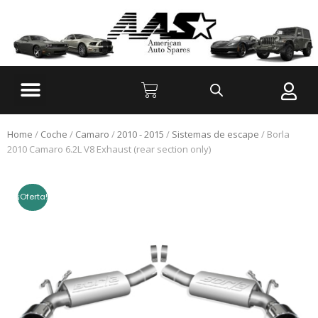
Home
/
Coche
/
Camaro
/
2010 - 2015
/
Sistemas de escape
/ Borla
2010 Camaro 6.2L V8 Exhaust (rear section only)
¡Oferta!