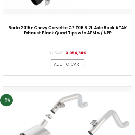
Borla 2015+ Chevy Corvette C7 Z06 6.2L Axle Back ATAK
Exhaust Black Quad Tips w/o AFM w/ NPP
3.215,14
€
3.054,38
€
ADD TO CART
-5%