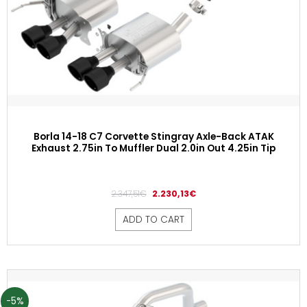
Borla 14-18 C7 Corvette Stingray Axle-Back ATAK
Exhaust 2.75in To Muffler Dual 2.0in Out 4.25in Tip
2.347,51
€
2.230,13
€
ADD TO CART
-5%