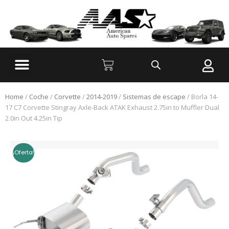
Home
/
Coche
/
Corvette
/
2014-2019
/
Sistemas de escape
/ Borla 14-
17 C7 Corvette Stingray Axle-Back ATAK Exhaust 2.75in to Muffler Dual
2.0in Out 4.25in Tip
¡Oferta!