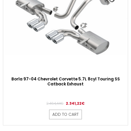
Borla 97-04 Chevrolet Corvette 5.7L 8cyl Touring SS
Catback Exhaust
2.464,44
€
2.341,22
€
ADD TO CART