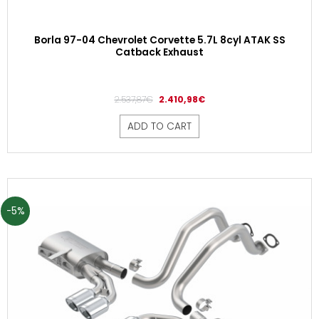
Borla 97-04 Chevrolet Corvette 5.7L 8cyl ATAK SS
Catback Exhaust
2.537,87
€
2.410,98
€
ADD TO CART
-5%