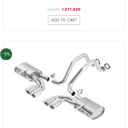
1.133,71
€
1.077,02
€
ADD TO CART
-5%