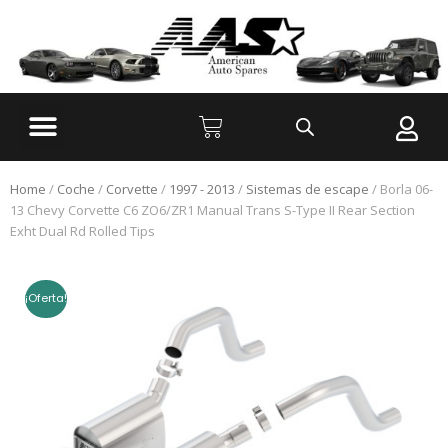
Home
/
Coche
/
Corvette
/
1997 - 2013
/
Sistemas de escape
/ Borla 06-
13 Chevy Corvette C6 ZO6/ZR1 Manual Trans S-Type II Rear Section
Exht Dual Rd Rolled Tips
¡Oferta!