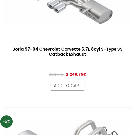
Borla 97-04 Chevrolet Corvette 5.7L 8cyl S-Type SS
Catback Exhaust
2.367,11
€
2.248,75
€
ADD TO CART
-5%