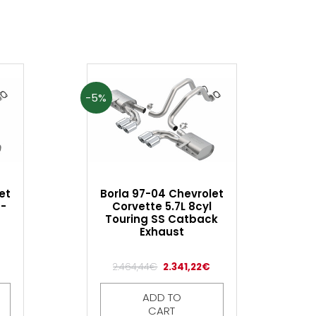
-5%
et
Borla 97-04 Chevrolet
S-
Corvette 5.7L 8cyl
Touring SS Catback
Exhaust
2.464,44
€
2.341,22
€
ADD TO
CART