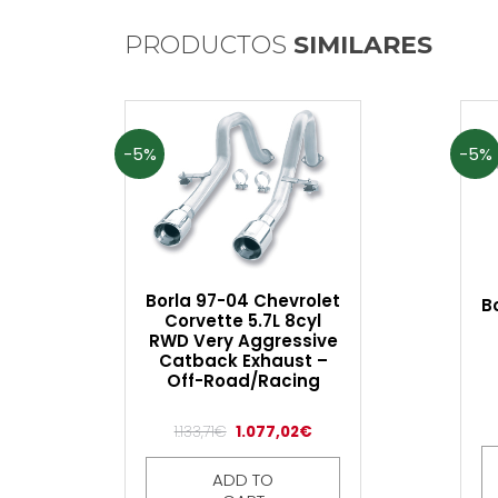
PRODUCTOS
SIMILARES
-5%
-5%
Borla 97-04 Chevrolet
B
Corvette 5.7L 8cyl
RWD Very Aggressive
Catback Exhaust –
Off-Road/Racing
1.133,71
€
1.077,02
€
ADD TO