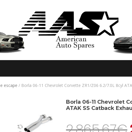
de escape
/ Borla 06-11 Chevrolet Corvette ZR1/Z06 6.2/7.0L 8cyl AT
Borla 06-11 Chevrolet C
ATAK SS Catback Exhau
2.865,67
€