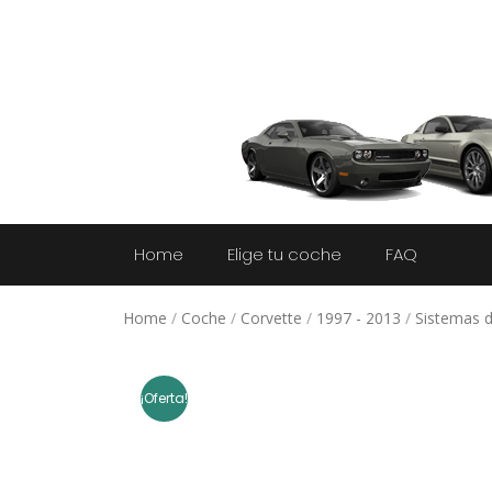
Home
Elige tu coche
FAQ
Home
/
Coche
/
Corvette
/
1997 - 2013
/
Sistemas 
¡Oferta!