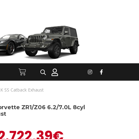
AK SS Catback Exhaust
orvette ZR1/Z06 6.2/7.0L 8cyl
st
2.722,39
€