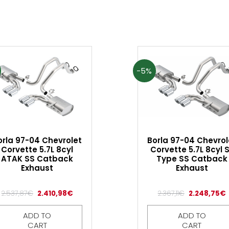
-5%
orla 97-04 Chevrolet
Borla 97-04 Chevrol
Corvette 5.7L 8cyl
Corvette 5.7L 8cyl 
ATAK SS Catback
Type SS Catback
Exhaust
Exhaust
2.537,87
€
2.410,98
€
2.367,11
€
2.248,75
€
ADD TO
ADD TO
CART
CART