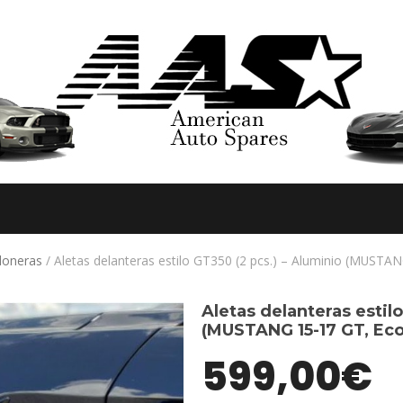
aloneras
/ Aletas delanteras estilo GT350 (2 pcs.) – Aluminio (MUSTA
Aletas delanteras estil
(MUSTANG 15-17 GT, Eco
599,00
€