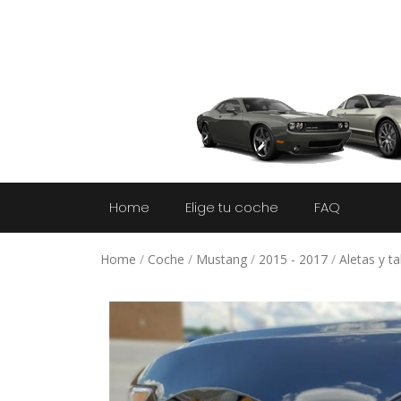
Home
Elige tu coche
FAQ
Home
/
Coche
/
Mustang
/
2015 - 2017
/
Aletas y t