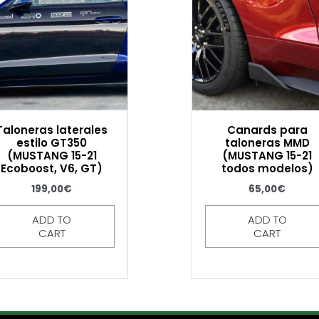
Taloneras laterales
Canards para
estilo GT350
taloneras MMD
(MUSTANG 15-21
(MUSTANG 15-21
Ecoboost, V6, GT)
todos modelos)
199,00
€
65,00
€
ADD TO
ADD TO
CART
CART