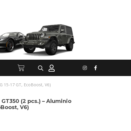
NG 15-17 GT, EcoBoost, V6)
o GT350 (2 pcs.) – Aluminio
Boost, V6)