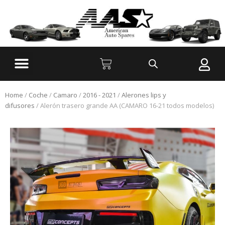
Home
/
Coche
/
Camaro
/
2016 - 2021
/
Alerones lips y
difusores
/ Alerón trasero grande AA (CAMARO 16-21 todos modelos)