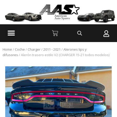
Home
/
Coche
/
Charger
/
2011 - 2021
/
Alerones lips y
difusores
/ Alerón trasero estilo V2 (CHARGER 15-21 todos modelos)