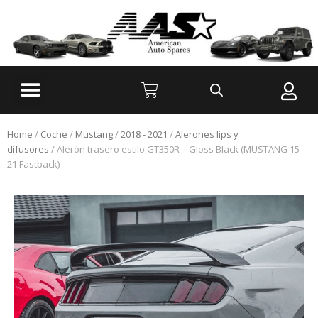
Home
/
Coche
/
Mustang
/
2018 - 2021
/
Alerones lips y
difusores
/ Alerón trasero estilo GT350R – Gloss Black (MUSTANG 15-
21 Fastback)