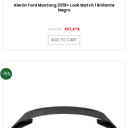
Alerón Ford Mustang 2018+ Look Match 1 Brillante
Negro
385,26
€
327,47
€
ADD TO CART
-15%