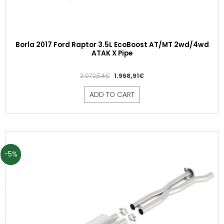
Borla 2017 Ford Raptor 3.5L EcoBoost AT/MT 2wd/4wd
ATAK X Pipe
2.072,54
€
1.968,91
€
ADD TO CART
-5%