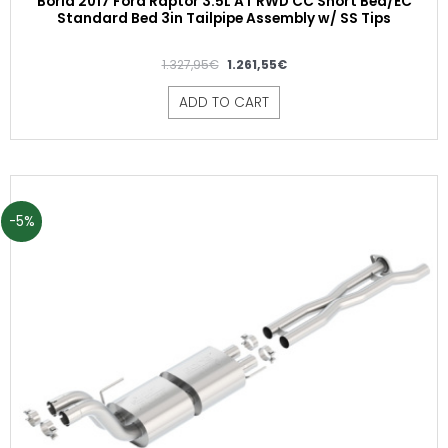
Borla 2017 Ford Raptor 3.5L AT RWD CC Short Bed/EC
Standard Bed 3in Tailpipe Assembly w/ SS Tips
1.327,95
€
1.261,55
€
ADD TO CART
-5%