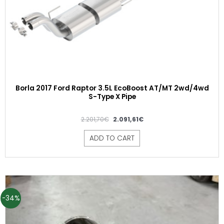
Borla 2017 Ford Raptor 3.5L EcoBoost AT/MT 2wd/4wd
S-Type X Pipe
2.201,70
€
2.091,61
€
ADD TO CART
-34%